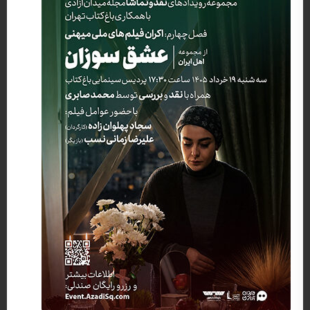
کارگردان: رضا محبی, سجاد پهلوان زاده