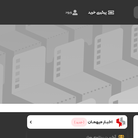
ورود
پیگیری خرید
اخبــار میهمــان
( جدید )
آخرین برنامه ها: