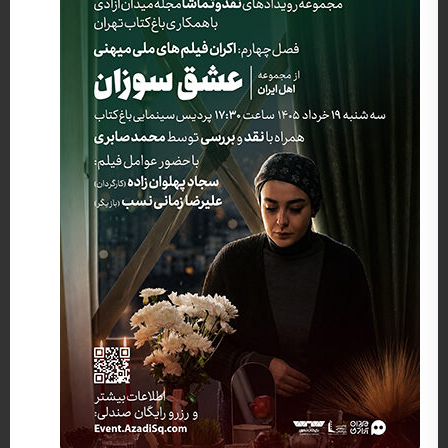
کارگردان: رضا محبی, سجاد پهلوان زاده