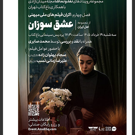
کارگردان: رضا محبی, سجاد پهلوان زاده