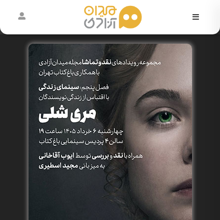
در
حال
اکران
آرشیو
رویدادها