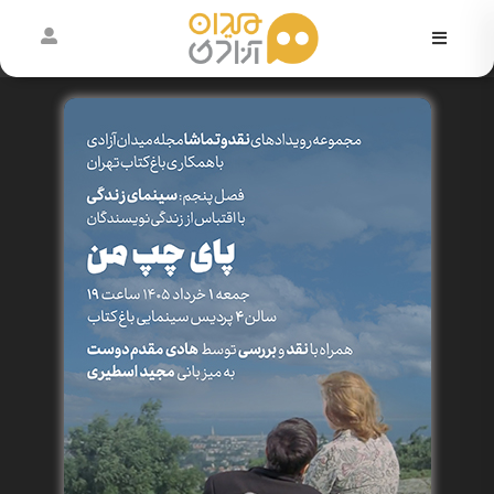
در
حال
اکران
آرشیو
رویدادها