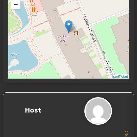
−
IraniTicket
Host