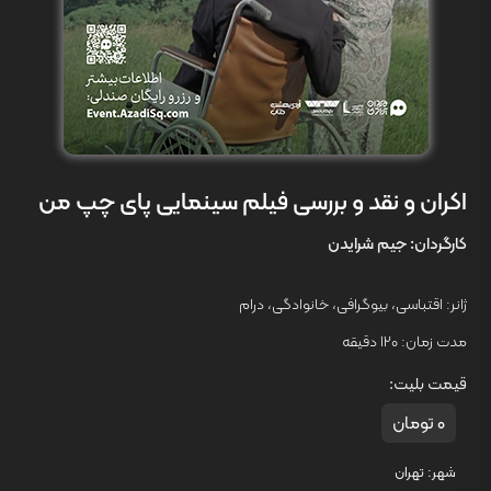
اکران و نقد و بررسی فیلم سینمایی پای چپ من
کارگردان:
جیم شرایدن
ژانر:
اقتباسی
،
بیوگرافی
،
خانوادگی
،
درام
مدت زمان:
120 دقیقه
قیمت بلیت:
0 تومان
شهر:
تهران