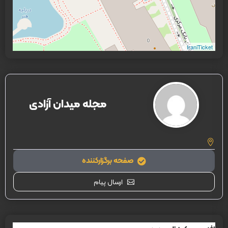
IraniTicket
مجله میدان آزادی
صفحه برگزارکننده
ارسال پیام