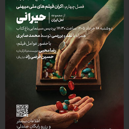
نیبلونگ» (Der Ring des Nibelungen) واگنر. هیروکی دوی، یوکی آمامی و
توموکو یاماگوچیچ در این انیمه‌ی ساخت سال 2008 صداپیشگی کرده‌اند.
منتقدان از این انیمه استقبال کردند و آن را جادویی و شاعرانه خواندند.