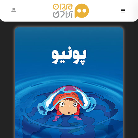
در
حال
اکران
آرشیو
رویدادها