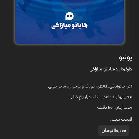
پونیو
کارگردان:
هایائو میازاکی
ژانر:
خانوادگی
،
فانتزی
،
کودک و نوجوان
،
ماجراجویی
محل برگزاری: آمفی تئاتر روباز باغ کتاب
مدت زمان:
100 دقیقه
قیمت بلیت:
110,000 تومان