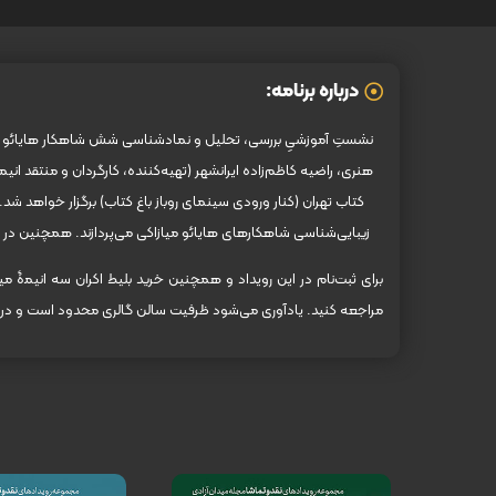
درباره برنامه:
هنری، راضیه کاظم‌زاده ایرانشهر (تهیه‌کننده، کارگردان و منتقد 
کتاب تهران (کنار ورودی سینمای روباز باغ کتاب) برگزار خواهد 
زیبایی‌شناسی شاهکارهای هایائو میازاکی می‌پردازند. همچنین در ا
برای ثبت‌نام در این رویداد و همچنین خرید بلیط اکران سه انیمۀ می
مراجعه کنید. یادآوری می‌شود ظرفیت سالن گالری محدود است و در ص