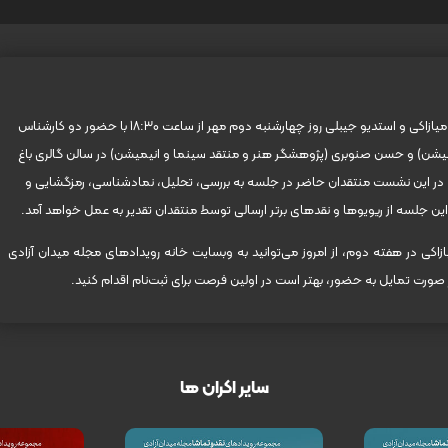
نشستِ آموزشیِ بررسی، تحلیل و نمادشناسی شش شاهکار هایائو میازاکی و استدیو جیبلی روز چهارشنبه دوم مهر از ساعت 18:30 با حضور دو کارشناس
انیمیشن) و حسن صنوبری (پژوهشگر هنر و منتقد سینما و انیمیشن) در سالن گالری باغ
شد. در این نشست منتقدان حاضر در جلسه به بررسی، تحلیل، نمادشناسی، رمزگشایی و
ین جلسه از ریویوها و نقدهای برتر ارسالی توسط منتقدان تقدیر به عمل خواهد آمد.
ازاکی در هفته دوم، از امروز می‌توانید به وبسایت خانه رویدادهای مجله میدان آزادی
ورت تمایل به حضور، بهتر است در اولین فرصت برای ثبت‌نام اقدام کنید.
سایر اکران ها