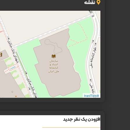
نقشه
IraniTicket
افزودن یک نظر جدید