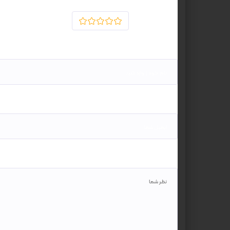
رای دهید
1
2
3
4
5
نام*
ایمیل*
نظر