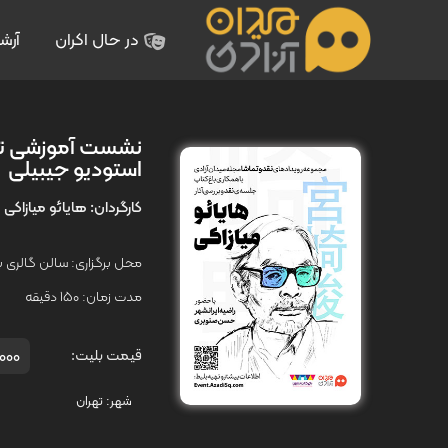
در حال اکران
آرش
نشست آموزشی تحلی
استودیو جیبیلی
کارگردان:
هایائو میازاکی
محل برگزاری: سالن گالری باغ
مدت زمان:
150 دقیقه
70,000
قیمت بلیت:
شهر:
تهران